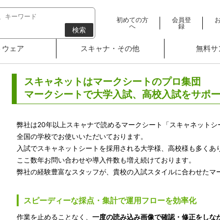
初めての方
会員登
へ
録
検索
トウェア
スキャナ・その他
無料サ
スキャネットはマークシートのプロ集団
マークシートで大学入試、高校入試をサポ
弊社は20年以上スキャナで読めるマークシート「スキャネットシ
全国の学校でお使いいただいております。
入試でスキャネットシートを採用される大学様、高校様も多くあ
ここ数年お問い合わせや導入件数も増え続けております。
弊社の経験豊富なスタッフが、貴校の入試スタイルに合わせたマ
スピーディーな採点・集計で運用フローを効率化
作業を止めることなく、
一度の読み込み画像で確認・修正をしな