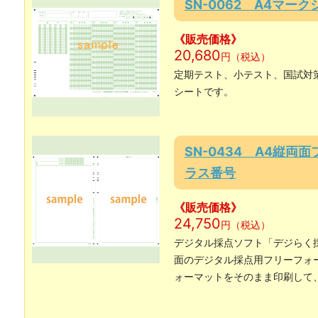
SN-0062 A4マー
《販売価格》
20,680
円（税込）
定期テスト、小テスト、国試対
シートです。
SN-0434 A4縦
ラス番号
《販売価格》
24,750
円（税込）
デジタル採点ソフト「デジらく
面のデジタル採点用フリーフォ
ォーマットをそのまま印刷して