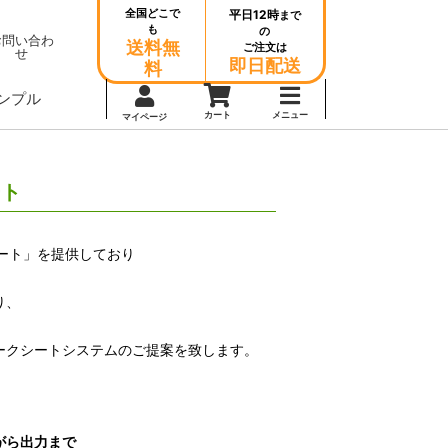
全国どこで
平日12時
まで
も
の
お問い合わ
送料無
ご注文は
せ
即日配送
料
ンプル
カート
メニュー
マイページ
ート
ート」を提供しており
り、
ークシートシステムのご提案を致します。
がら出力まで