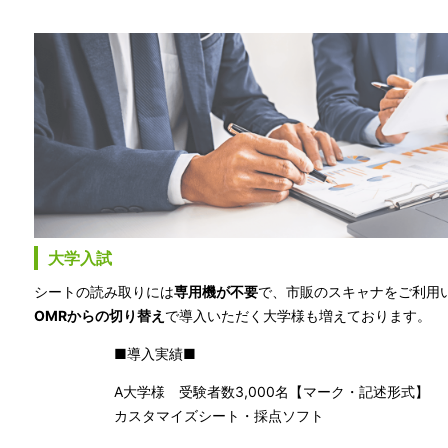
大学入試
シートの読み取りには
専用機が不要
で、市販のスキャナをご利用
OMRからの切り替え
で導入いただく大学様も増えております。
■導入実績■
A大学様 受験者数3,000名【マーク・記述形式】
カスタマイズシート・採点ソフト