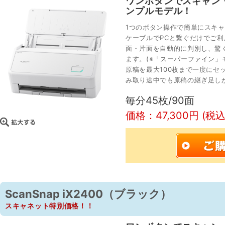
ワンボタンでスキャン
ンプルモデル！
1つのボタン操作で簡単にスキャ
ケーブルでPCと繋ぐだけでご
面・片面を自動的に判別し、驚
ます。(※「スーパーファイン」モー
原稿を最大100枚まで一度にセ
み取り途中でも原稿の継ぎ足し
毎分45枚/90面
価格：47,300円 (税込
ScanSnap iX2400（ブラック）
スキャネット特別価格！！