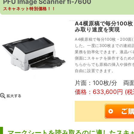
PFU Image Scanner fi-7600
スキャネット特別価格！！
A4横原稿で毎分100枚・2
み取り速度を実現
A4横原稿で毎分100枚・200面(
した。一度に300枚までの連
業務を効率化できます。液晶パ
側面にスキャナを操作するため
ちらからでも原稿の挿入や操作
自由に設置できます。
片面：100枚/分 両面
価格：633,600円 (税
マークシートを読み取るのに適したスキ