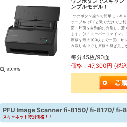
ワンボタンでスキャン
ンプルモデル！
1つのボタン操作で簡単にスキャ
ケーブルでPCと繋ぐだけでご
面・片面を自動的に判別し、驚
ます。(※「スーパーファイン」モー
原稿を最大100枚まで一度にセ
み取り途中でも原稿の継ぎ足し
毎分45枚/90面
価格：47,300円 (税込
PFU Image Scanner fi-8150/ fi-8170/ fi-
スキャネット特別価格！！