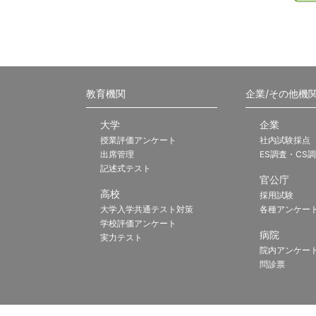
教育機関
企業/その他機
大学
企業
授業評価アンケート
社内試験採点
出席管理
ES調査・CS
記述式テスト
官公庁
高校
採用試験
大学入学共通テスト対策
各種アンケー
学校評価アンケート
病院
実力テスト
院内アンケー
問診票