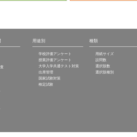
関
用途別
種類
学校評価アンケート
用紙サイズ
授業評価アンケート
設問数
大学入学共通テスト対策
選択肢数
調査
出席管理
選択肢種別
国家試験対策
検定試験
ト
ト