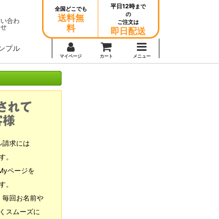
平日12時
まで
全国どこでも
の
送料無
問い合わ
ご注文は
せ
料
即日配送
ンプル
マイページ
カート
メニュー
ル請求には
す。
Myページを
す。
、毎回お名前や
くスムーズに