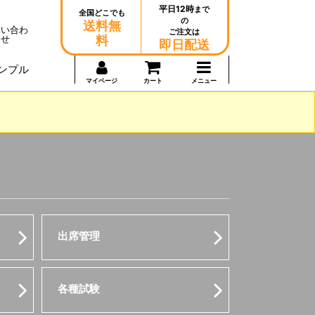
平日12時
まで
全国どこでも
の
送料無
問い合わ
ご注文は
せ
料
即日配送
ンプル
マイページ
カート
メニュー
出席管理
各種試験