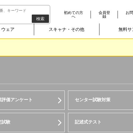
初めての方
会員登
お
へ
録
検索
トウェア
スキャナ・その他
無料サ
業評価アンケート
センター試験対策
定試験
記述式テスト