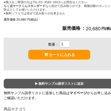
※購入をご希望の方はTEL:03-4582-3933へお問合せください
らく点マークくんスタンダード
なら混ぜて読み取りができ、模擬試験のカンニン
防止としてお使いいただけます。
※無料ソフトでは混ぜて読み取りが出来ません
通常価格 20,680 円(税込)
販売価格 ：
20,680
円(税
数量：
カートに入れる
無料サンプル請求リストに追加
無料サンプル請求リストに追加した商品は
マイページ
からお申し込
ご確認いただけます。
商品カテゴリ