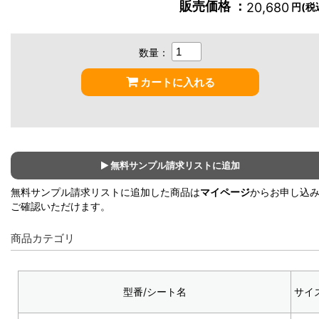
販売価格 ：
20,680
円(税
数量：
カートに入れる
無料サンプル請求リストに追加
無料サンプル請求リストに追加した商品は
マイページ
からお申し込
ご確認いただけます。
商品カテゴリ
型番/シート名
サイ