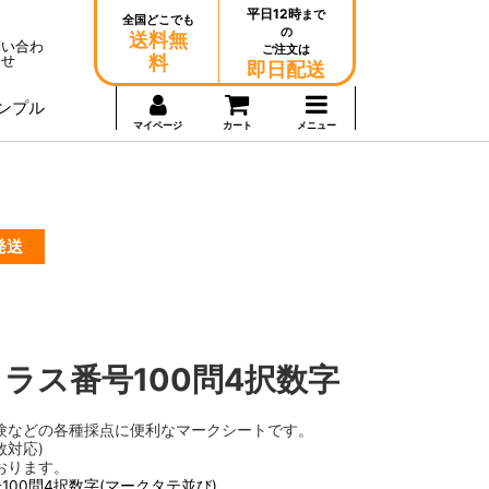
平日12時
まで
全国どこでも
の
送料無
問い合わ
ご注文は
せ
料
即日配送
ンプル
マイページ
カート
メニュー
発送
ラス番号100問4択数字
験などの各種採点に便利なマークシートです。
数対応)
おります。
100問4択数字(マークタテ並び)