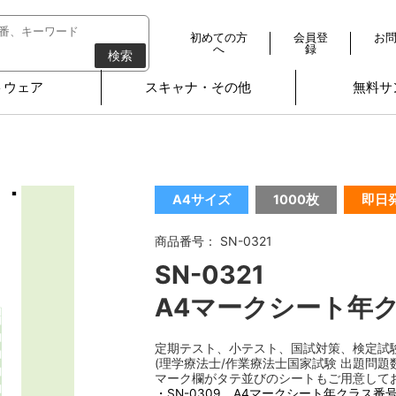
初めての方
会員登
お
へ
録
検索
トウェア
スキャナ・その他
無料サ
A4サイズ
1000枚
即日
商品番号： SN-0321
SN-0321
A4マークシート年ク
定期テスト、小テスト、国試対策、検定試
(理学療法士/作業療法士国家試験 出題問題
マーク欄がタテ並びのシートもご用意して
・SN-0309 A4マークシート年クラス番号