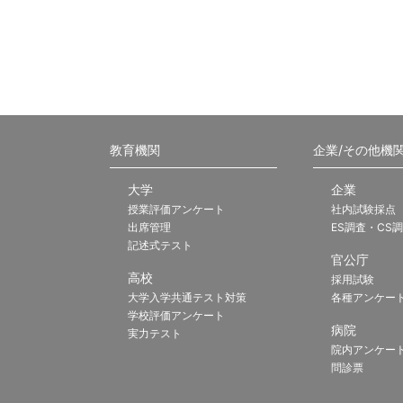
教育機関
企業/その他機
大学
企業
授業評価アンケート
社内試験採点
出席管理
ES調査・CS
記述式テスト
官公庁
高校
採用試験
大学入学共通テスト対策
各種アンケー
学校評価アンケート
病院
実力テスト
院内アンケー
問診票