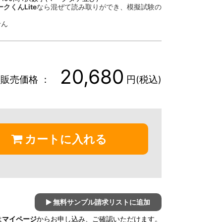
クくんLite
なら混ぜて読み取りができ、模擬試験の
。
せん
20,680
販売価格 ：
円(税込)
カートに入れる
無料サンプル請求リストに追加
は
マイページ
からお申し込み、ご確認いただけます。