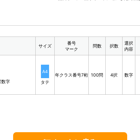
番号
選択
サイズ
問数
択数
マーク
内容
A4
年クラス番号7桁
100問
4択
数字
択数字
タテ