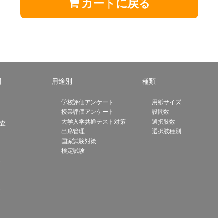
カートに戻る
関
用途別
種類
学校評価アンケート
用紙サイズ
授業評価アンケート
設問数
大学入学共通テスト対策
選択肢数
調査
出席管理
選択肢種別
国家試験対策
検定試験
ト
ト