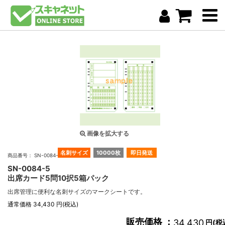
画像を拡大する
名刺サイズ
10000枚
即日発送
商品番号： SN-0084-5
SN-0084-5
出席カード5問10択5箱パック
出席管理に便利な名刺サイズのマークシートです。
通常価格 34,430 円(税込)
販売価格 ：
34,430
円(税