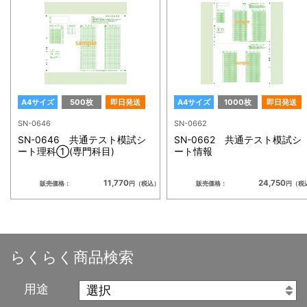
A4サイズ
500枚
即日発送
A4サイズ
1000枚
即日発送
SN-0646
SN-0662
SN-0646 共通テスト模試シ
SN-0662 共通テスト模試シ
ート理科①(専門科目)
ート情報
11,770
24,750
販売価格：
円（税込）
販売価格：
円（税
らくらく商品検索
用途