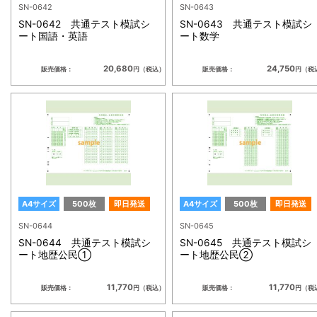
SN-0642
SN-0643
SN-0642 共通テスト模試シ
SN-0643 共通テスト模試シ
ート国語・英語
ート数学
20,680
24,750
販売価格：
円（税込）
販売価格：
円（税
A4サイズ
500枚
即日発送
A4サイズ
500枚
即日発送
SN-0644
SN-0645
SN-0644 共通テスト模試シ
SN-0645 共通テスト模試シ
ート地歴公民①
ート地歴公民②
11,770
11,770
販売価格：
円（税込）
販売価格：
円（税