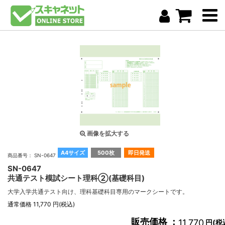
画像を拡大する
A4サイズ
500枚
即日発送
商品番号： SN-0647
SN-0647
共通テスト模試シート理科②(基礎科目)
大学入学共通テスト向け、理科基礎科目専用のマークシートです。
通常価格 11,770 円(税込)
販売価格 ：
11,770
円(税