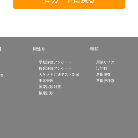
関
用途別
種類
学校評価アンケート
用紙サイズ
授業評価アンケート
設問数
大学入学共通テスト対策
選択肢数
調査
出席管理
選択肢種別
国家試験対策
検定試験
ト
ト