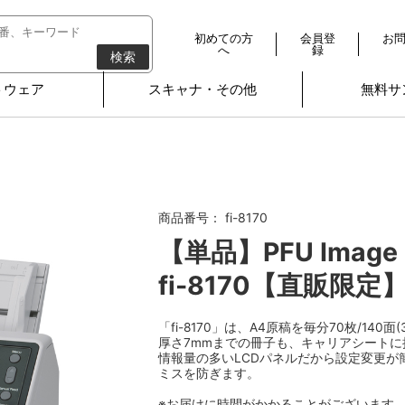
初めての方
会員登
お
へ
録
検索
トウェア
スキャナ・その他
無料サ
商品番号： fi-8170
【単品】PFU Image 
fi-8170【直販限定
「fi-8170」は、A4原稿を毎分70枚/140
厚さ7mmまでの冊子も、キャリアシート
情報量の多いLCDパネルだから設定変更が
ミスを防ぎます。
※お届けに時間がかかることがございます