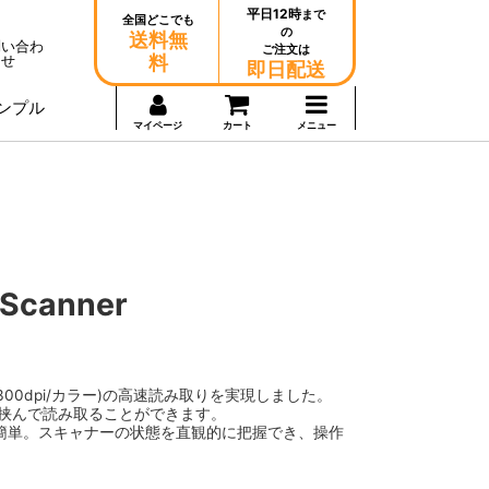
平日12時
まで
全国どこでも
の
送料無
問い合わ
ご注文は
せ
料
即日配送
ンプル
マイページ
カート
メニュー
Scanner
】
面(300dpi/カラー)の高速読み取りを実現しました。
に挟んで読み取ることができます。
簡単。スキャナーの状態を直観的に把握でき、操作
。