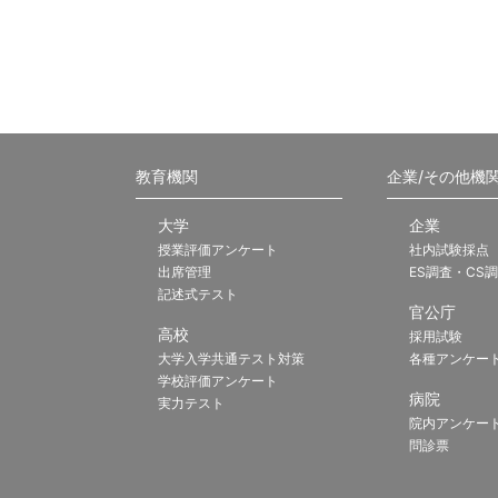
教育機関
企業/その他機
大学
企業
授業評価アンケート
社内試験採点
出席管理
ES調査・CS
記述式テスト
官公庁
高校
採用試験
大学入学共通テスト対策
各種アンケー
学校評価アンケート
病院
実力テスト
院内アンケー
問診票