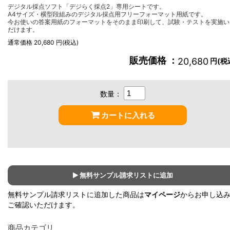
デジタル採点ソフト「デジらく採点2」専用シートです。
A4サイズ・横型段組みのデジタル採点用フリーフォーマット用紙です。
今お使いの答案用紙のフォーマットをそのまま印刷して、試験・テストを実施い
だけます。
通常価格 20,680 円(税込)
販売価格 ：
20,680
円(税
数量：
カートに入れる
無料サンプル請求リストに追加
無料サンプル請求リストに追加した商品は
マイページ
からお申し込
ご確認いただけます。
商品カテゴリ