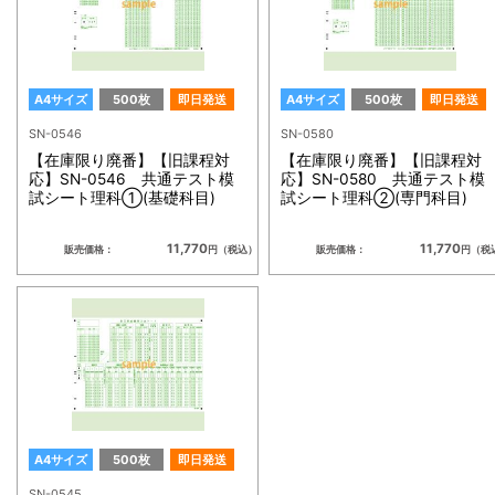
A4サイズ
500枚
即日発送
A4サイズ
500枚
即日発送
SN-0546
SN-0580
【在庫限り廃番】【旧課程対
【在庫限り廃番】【旧課程対
応】SN-0546 共通テスト模
応】SN-0580 共通テスト模
試シート理科①(基礎科目)
試シート理科②(専門科目)
11,770
11,770
販売価格：
円（税込）
販売価格：
円（税
A4サイズ
500枚
即日発送
SN-0545