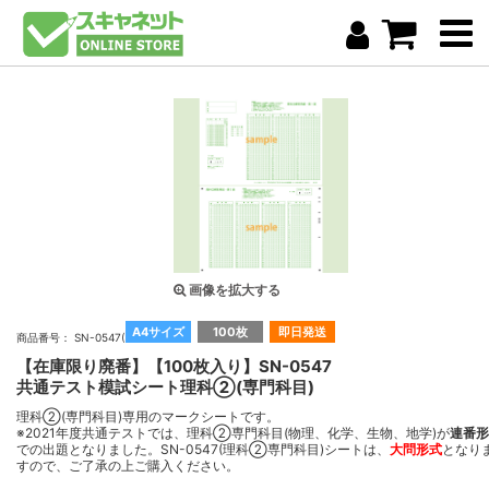
画像を拡大する
A4サイズ
100枚
即日発送
商品番号： SN-0547(100)
【在庫限り廃番】【100枚入り】SN-0547
共通テスト模試シート理科②(専門科目)
理科②(専門科目)専用のマークシートです。
※2021年度共通テストでは、理科②専門科目(物理、化学、生物、地学)が
連番形
での出題となりました。SN-0547(理科②専門科目)シートは、
大問形式
となり
すので、ご了承の上ご購入ください。