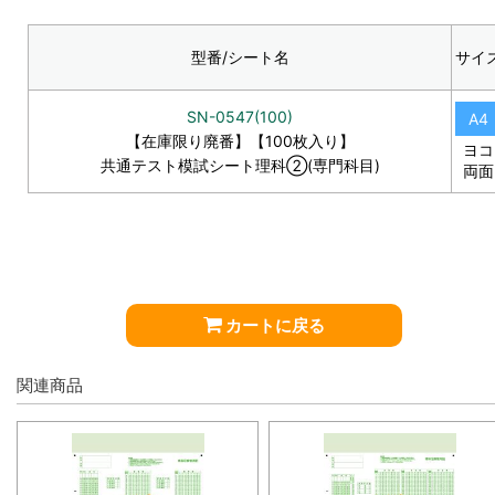
型番/シート名
サイ
SN-0547(100)
A4
【在庫限り廃番】【100枚入り】
ヨコ
共通テスト模試シート理科②(専門科目)
両面
カートに戻る
関連商品