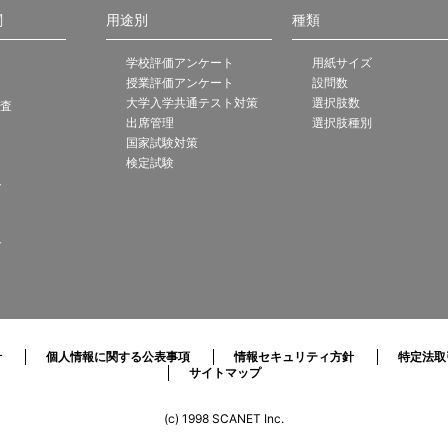
関
用途別
種類
学校評価アンケート
用紙サイズ
授業評価アンケート
設問数
大学入学共通テスト対策
選択肢数
調査
出席管理
選択肢種別
国家試験対策
検定試験
ト
ト
針
個人情報に関する公表事項
情報セキュリティ方針
特定法取
サイトマップ
(c) 1998 SCANET Inc.