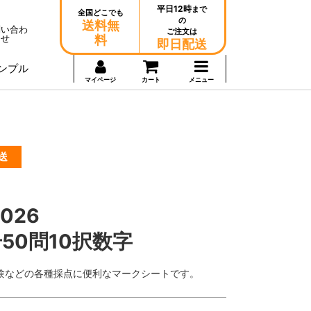
平日12時
まで
全国どこでも
の
送料無
問い合わ
ご注文は
せ
料
即日配送
ンプル
マイページ
カート
メニュー
送
026
50問10択数字
験などの各種採点に便利なマークシートです。