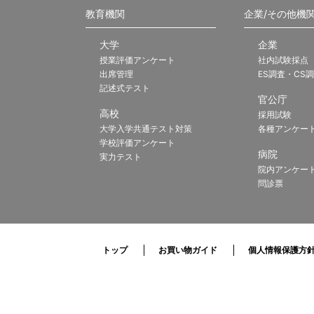
教育機関
企業/その他機
大学
企業
授業評価アンケート
社内試験採点
出席管理
ES調査・CS
記述式テスト
官公庁
高校
採用試験
大学入学共通テスト対策
各種アンケー
学校評価アンケート
病院
実力テスト
院内アンケー
問診票
トップ
お買い物ガイド
個人情報保護方