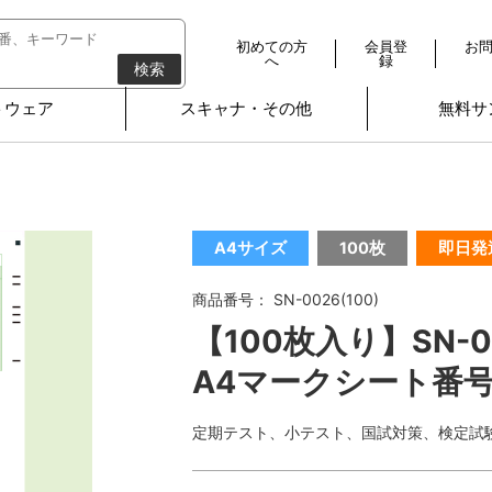
初めての方
会員登
お
へ
録
検索
トウェア
スキャナ・その他
無料サ
A4サイズ
100枚
即日発
商品番号： SN-0026(100)
【100枚入り】SN-0
A4マークシート番号
定期テスト、小テスト、国試対策、検定試