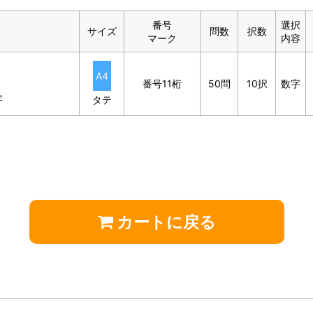
番号
選択
サイズ
問数
択数
マーク
内容
A4
番号11桁
50問
10択
数字
字
タテ
カートに戻る