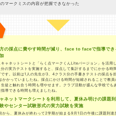
のマークミスの内容が把握できなかった
方の採点に費やす時間が減り、face to faceで指導で
加
キャネットシートと「らく点マークくんLiteバージョン」を活用し
0人分の実力テストを実施すると、採点して集計するまでにかかる時
どです。以前は1人の先生が3、4クラス分の手書きテストの採点を
日はかかっていましたね。採点にかける時間が短縮されることで教員
、生徒と触れ合う時間も増やせます。クラブ活動が盛んな学校でも
接指導できる時間も増えましたね。
ャネットマークシートを利用して、夏休み明けの課題到
験やセンター試験形式の実力試験を実施
年前から、夏休みが終わって2学期が始まる9月1日の午後に課題到達