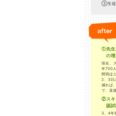
③生徒
①先生
の増
現在、ス
年70
間弱ほ
2、3
減れば
で、直
②スキ
認試
3、4