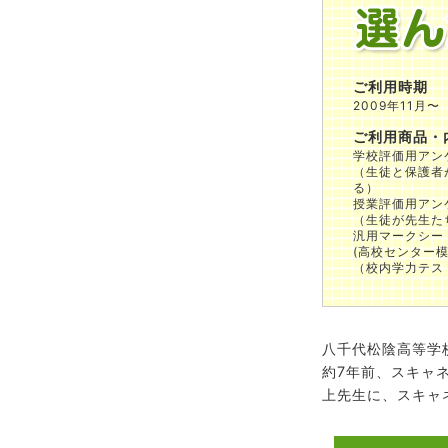
ご利用時期
2009年11月〜
ご利用商品・
学校評価用アンケ
（生徒と保護者
る）
授業評価用アンケ
（生徒が先生た
汎用マークシート
(高校センター
（校内学力テス
八千代松陰高等学
約7年前、スキャ
上先生に、スキャ