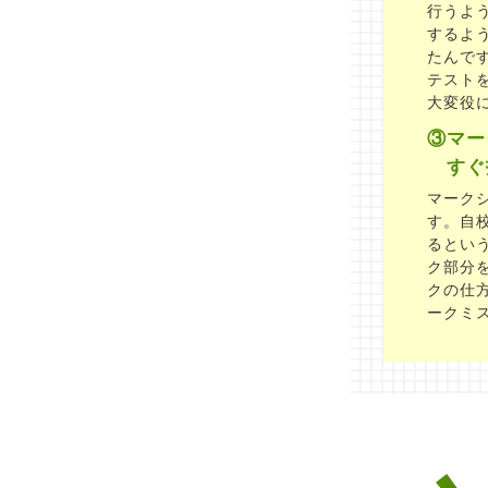
行うよ
するよ
たんで
テスト
大変役
③マー
すぐ
マーク
す。自
るとい
ク部分
クの仕
ークミ