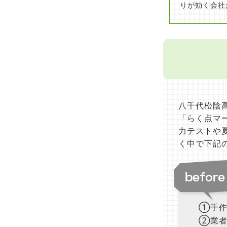
りが効く会社
八千代松陰高
「らく点マー
力テストや
く中で下記
①手作
②業者