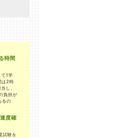
きる時間
て1学
間は2時
担当し、
の負担が
あるの
達度確
度試験を