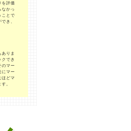
りを評価
らなかっ
うことで
ができ、
もありま
ックでき
そのマー
徒にマー
むほどマ
ます。