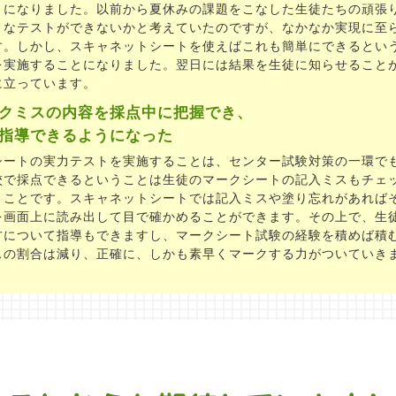
うになりました。以前から夏休みの課題をこなした生徒たちの頑張
うなテストができないかと考えていたのですが、なかなか実現に至
す。しかし、スキャネットシートを使えばこれも簡単にできるとい
を実施することになりました。翌日には結果を生徒に知らせること
に立っています。
クミスの内容を採点中に把握でき、
指導できるようになった
シートの実力テストを実施することは、センター試験対策の一環で
校で採点できるということは生徒のマークシートの記入ミスもチェ
うことです。スキャネットシートでは記入ミスや塗り忘れがあれば
を画面上に読み出して目で確かめることができます。その上で、生
方について指導もできますし、マークシート試験の経験を積めば積
スの割合は減り、正確に、しかも素早くマークする力がついていき