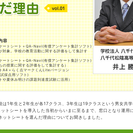
内容
ートシート＋QA-Navi(有償アンケート集計ソフト)
が対象。学校の教育活動に関する評価をして集計す
ートシート＋QA-Navi(有償アンケート集計ソフト)
ちの授業に関する評価をして集計する）
A4＋らく点マークくんLiteバージョン
模試採点用ソフト)
トや夏休み明けの課題到達度試験に活用）
校は1年生と2年生が各17クラス、3年生は19クラスという男女共
ネットシートを導入した当初からいまに至るまで、窓口となり運用
ネットシートを選んだ理由についてお聞きしました。