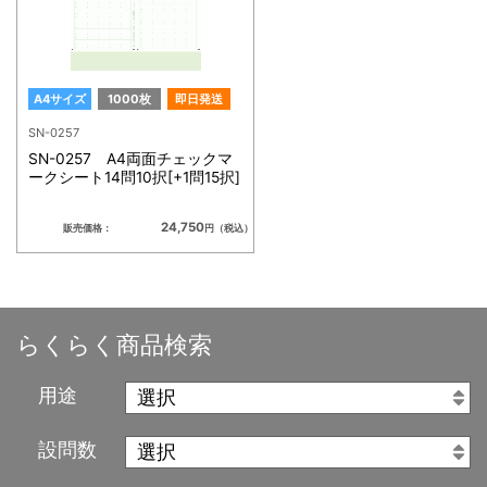
A4サイズ
1000枚
即日発送
SN-0257
SN-0257 A4両面チェックマ
ークシート14問10択[+1問15択]
24,750
販売価格：
円（税込）
らくらく商品検索
用途
設問数