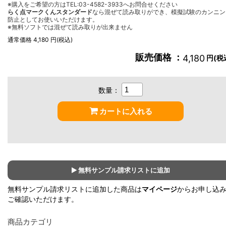
※購入をご希望の方はTEL:03-4582-3933へお問合せください
らく点マークくんスタンダード
なら混ぜて読み取りができ、模擬試験のカンニン
防止としてお使いいただけます。
※無料ソフトでは混ぜて読み取りが出来ません
通常価格 4,180 円(税込)
販売価格 ：
4,180
円(税
数量：
カートに入れる
無料サンプル請求リストに追加
無料サンプル請求リストに追加した商品は
マイページ
からお申し込
ご確認いただけます。
商品カテゴリ