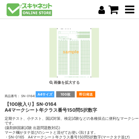
画像を拡大する
A4サイズ
100枚
即日発送
商品番号： SN-0164(100)
【100枚入り】SN-0164
A4マークシート年クラス番号150問5択数字
定期テスト、小テスト、国試対策、検定試験などの各種採点に便利なマークシー
です。
(薬剤師国家試験 出題問題数対応)
マーク欄がタテ並びのシートと混ぜてお使い頂けます。
・SN-0165 A4マークシート年クラス番号150問5択数字(マークタテ並び)