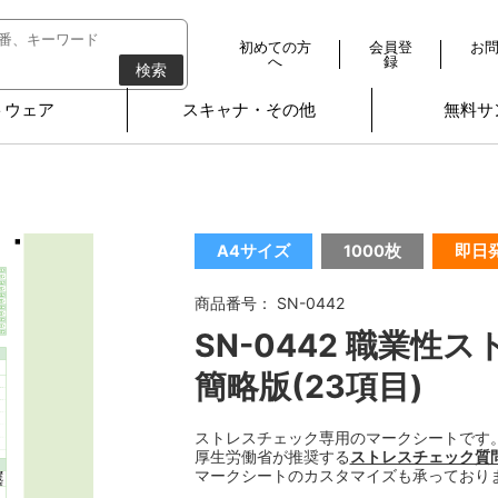
初めての方
会員登
お
へ
録
検索
トウェア
スキャナ・その他
無料サ
A4サイズ
1000枚
即日
商品番号： SN-0442
SN-0442 職業性
簡略版(23項目)
ストレスチェック専用のマークシートです
厚生労働省が推奨する
ストレスチェック質
マークシートのカスタマイズも承っており