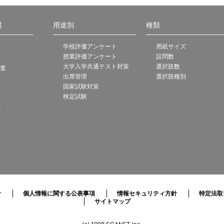
関
用途別
種類
学校評価アンケート
用紙サイズ
授業評価アンケート
設問数
大学入学共通テスト対策
選択肢数
調査
出席管理
選択肢種別
国家試験対策
検定試験
ト
ト
針
個人情報に関する公表事項
情報セキュリティ方針
特定法取
サイトマップ