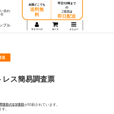
平日12時
まで
全国どこでも
の
送料無
問い合わ
ご注文は
せ
料
即日配送
ンプル
マイページ
カート
メニュー
発送
ストレス簡易調査票
。
問項目の23項目
が印刷されています。
ます。