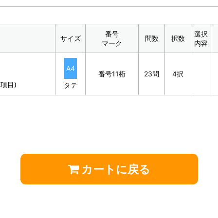
番号
選択
サイズ
問数
択数
マーク
内容
A4
番号11桁
23問
4択
項目)
タテ
カートに戻る