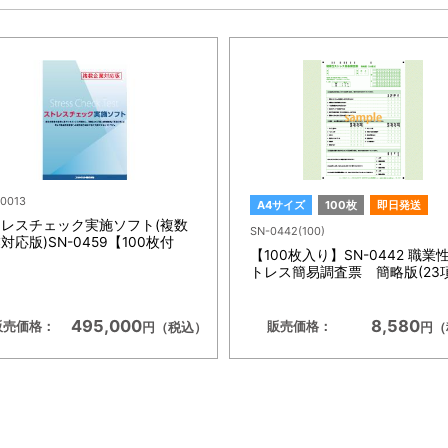
0013
A4サイズ
100枚
即日発送
レスチェック実施ソフト(複数
SN-0442(100)
対応版)SN-0459【100枚付
【100枚入り】SN-0442 職業
】
トレス簡易調査票 簡略版(23
495,000
8,580
販売価格：
販売価格：
円（税込）
円（