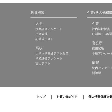
教育機関
企業/その他機
大学
企業
授業評価アンケート
社内試験採点
出席管理
ES調査・CS
記述式テスト
官公庁
高校
採用試験
大学入学共通テスト対策
各種アンケー
学校評価アンケート
病院
実力テスト
院内アンケー
問診票
トップ
お買い物ガイド
個人情報保護方