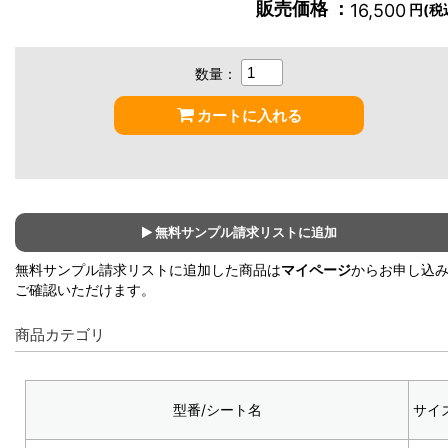
販売価格 ：
16,500
円(税
数量：
カートに入れる
無料サンプル請求リストに追加
無料サンプル請求リストに追加した商品は
マイページ
からお申し込
ご確認いただけます。
商品カテゴリ
型番/シート名
サイ