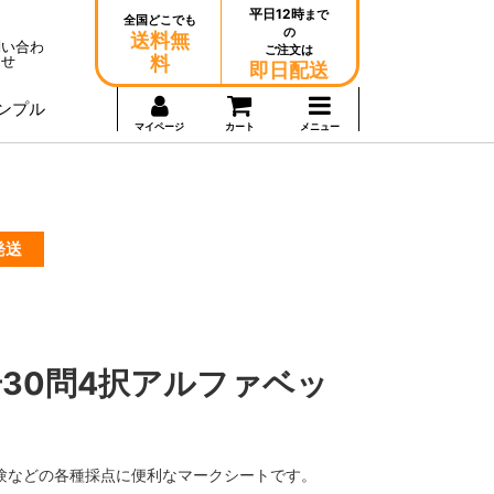
平日12時
まで
全国どこでも
の
送料無
問い合わ
ご注文は
せ
料
即日配送
ンプル
マイページ
カート
メニュー
発送
30問4択アルファベッ
験などの各種採点に便利なマークシートです。