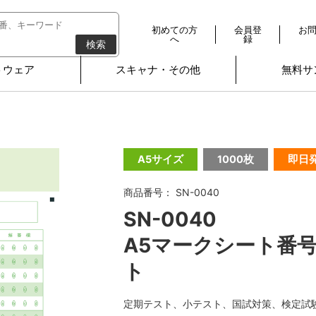
初めての方
会員登
お
へ
録
検索
トウェア
スキャナ・その他
無料サ
A5サイズ
1000枚
即日
商品番号： SN-0040
SN-0040
A5マークシート番号
ト
定期テスト、小テスト、国試対策、検定試