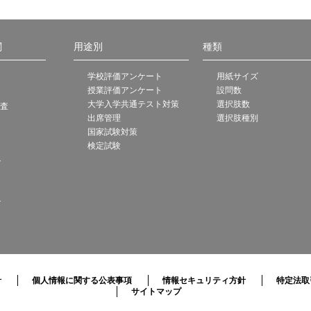
関
用途別
種類
学校評価アンケート
用紙サイズ
授業評価アンケート
設問数
大学入学共通テスト対策
選択肢数
調査
出席管理
選択肢種別
国家試験対策
検定試験
ト
ト
針
個人情報に関する公表事項
情報セキュリティ方針
特定法取
サイトマップ