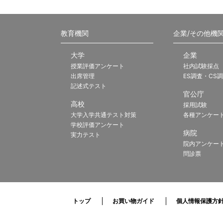
教育機関
企業/その他機
大学
企業
授業評価アンケート
社内試験採点
出席管理
ES調査・CS
記述式テスト
官公庁
高校
採用試験
大学入学共通テスト対策
各種アンケー
学校評価アンケート
病院
実力テスト
院内アンケー
問診票
トップ
お買い物ガイド
個人情報保護方