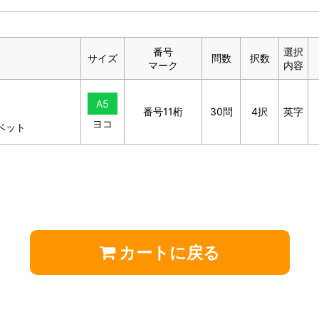
番号
選択
サイズ
問数
択数
マーク
内容
A5
番号11桁
30問
4択
英字
ヨコ
ベット
カートに戻る