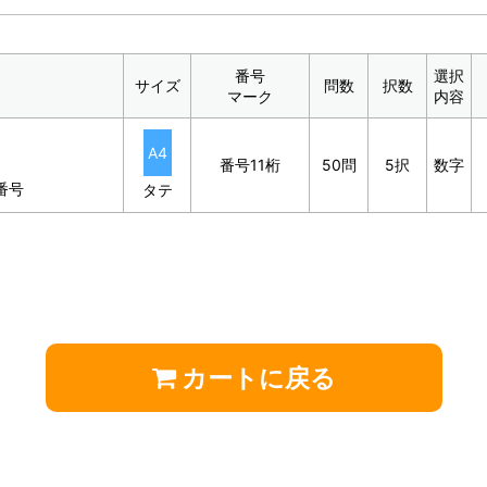
番号
選択
サイズ
問数
択数
マーク
内容
A4
番号11桁
50問
5択
数字
番号
タテ
カートに戻る