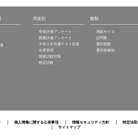
関
用途別
種類
学校評価アンケート
用紙サイズ
授業評価アンケート
設問数
大学入学共通テスト対策
選択肢数
調査
出席管理
選択肢種別
国家試験対策
検定試験
ト
ト
針
個人情報に関する公表事項
情報セキュリティ方針
特定法取
サイトマップ