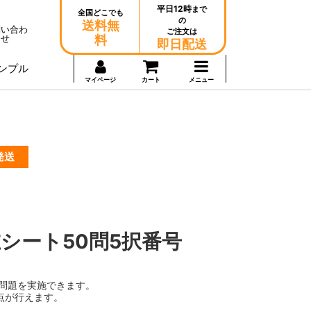
平日12時
まで
全国どこでも
の
送料無
問い合わ
ご注文は
せ
料
即日配送
ンプル
マイページ
カート
メニュー
発送
シート50問5択番号
問題を実施できます。
点が行えます。