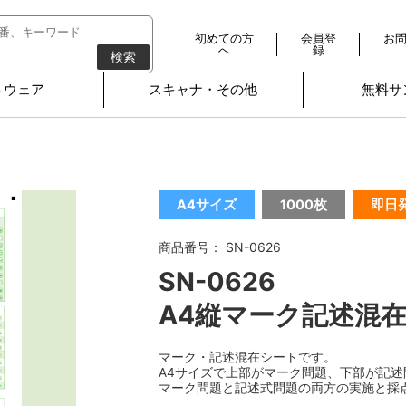
初めての方
会員登
お
へ
録
検索
トウェア
スキャナ・その他
無料サ
A4サイズ
1000枚
即日
商品番号： SN-0626
SN-0626
A4縦マーク記述混在
マーク・記述混在シートです。
A4サイズで上部がマーク問題、下部が記述
マーク問題と記述式問題の両方の実施と採