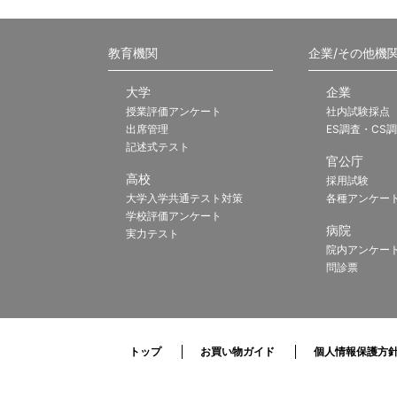
教育機関
企業/その他機
大学
企業
授業評価アンケート
社内試験採点
出席管理
ES調査・CS
記述式テスト
官公庁
高校
採用試験
大学入学共通テスト対策
各種アンケー
学校評価アンケート
病院
実力テスト
院内アンケー
問診票
トップ
お買い物ガイド
個人情報保護方